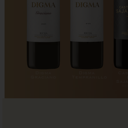
Digma
Digma
Cas
Graciano
Tempranillo
Saj
Re