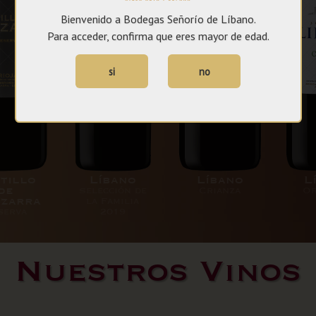
Bienvenido a Bodegas Señorío de Líbano.
Para acceder, confirma que eres mayor de edad.
si
no
tillo
Líbano
Líbano
L
de
Selección de
Crianza
Or
azarra
la Familia
serva
2019
Nuestros Vinos