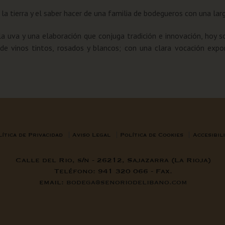
a tierra y el saber hacer de una familia de bodegueros con una larg
 la uva y una elaboración que conjuga tradición e innovación, hoy 
e vinos tintos, rosados y blancos; con una clara vocación exp
lítica de Privacidad
Aviso Legal
Política de Cookies
Accesibil
Calle del Rio, s/n - 26212, Sajazarra (La Rioja)
Teléfono: 941 320 066 - Fax.
email:
bodega@senoriodelibano.com